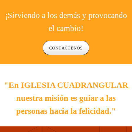
¡Sirviendo a los demás y provocando
el cambio!
CONTÁCTENOS
"En IGLESIA CUADRANGULAR
nuestra misión es guiar a las
personas hacia la felicidad."